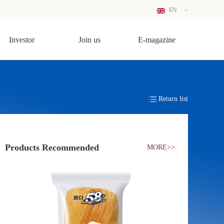
EN
CN
Investor
Join us
E-magazine
Return list
Products Recommended
MORE>>